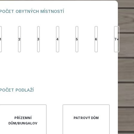
POČET OBYTNÝCH MÍSTNOSTÍ
1
2
3
4
5
6
7+
POČET PODLAŽÍ
PŘÍZEMNÍ
PATROVÝ DŮM
DŮM/BUNGALOV