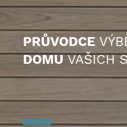
PRŮVODCE
VÝB
DOMU
VAŠICH S