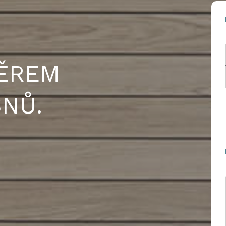
ĚREM
NŮ.