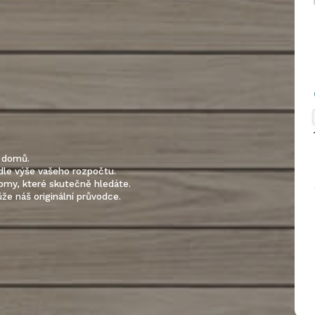
h domů.
odle výše vašeho rozpočtu.
domy, které skutečně hledáte.
e náš originální průvodce.