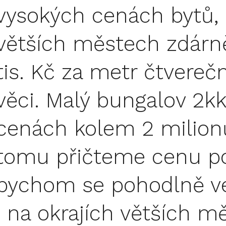
vysokých cenách bytů, 
větších městech zdárně
tis. Kč za metr čtverečn
věci. Malý bungalov 2kk 
cenách kolem 2 milionů
tomu přičteme cenu p
bychom se pohodlně vejí
i na okrajích větších m