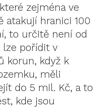
které zejména ve
 atakují hranici 100
í, to určitě není od
lze pořídit v
 korun, když k
ozemku, měli
t do 5 mil. Kč, a to
ěst, kde jsou