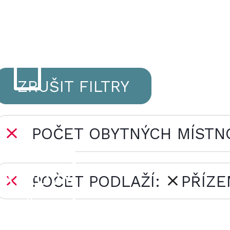
7+
ZRUŠIT FILTRY
POČET OBYTNÝCH MÍSTN
PATROVÝ
POČET PODLAŽÍ:
PŘÍZ
DŮM