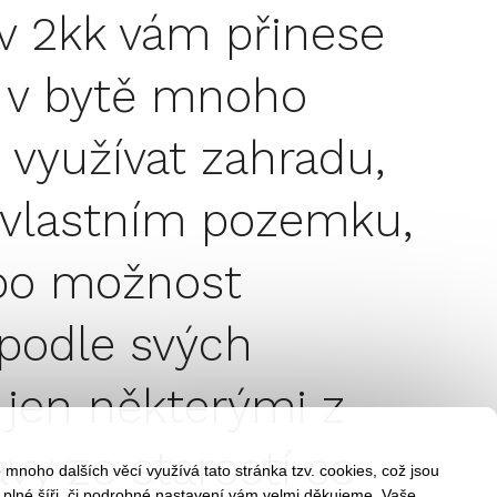
v 2kk vám přinese
m v bytě mnoho
 využívat zahradu,
 vlastním pozemku,
ebo možnost
podle svých
 jen některými z
vy ze starostí se
mnoho dalších věcí využívá tato stránka tzv. cookies, což jsou
 plné šíři, či podrobné nastavení vám velmi děkujeme. Vaše