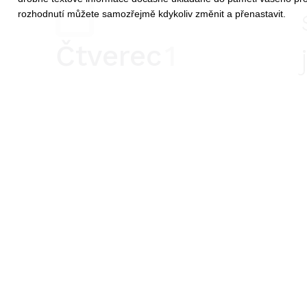
rozhodnutí můžete samozřejmě kdykoliv změnit a přenastavit.
Čtverec
1
L
0
U
0
TYP STŘECHY