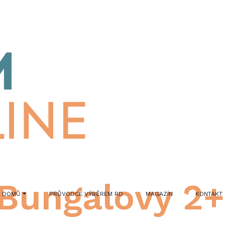
Bungalovy 2
G DOMŮ
PRŮVODCE VÝBĚREM RD
MAGAZÍN
KONTAKT