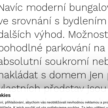
Navíc moderní bungalo
ve srovnání s bydlení
dalších výhod. Možnost
pohodlné parkování na
absolutní soukromí n
nakládat s domem jen 
vlastních představ jsou
okies
nich. A pokud máte oba
ání, přihlašování, abychom vás neobtěžovali nevhodnou reklamou a pro 
ížeče. K jejich použití od vás potřebujeme souhlas. Za jeho udělení v