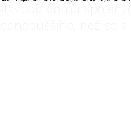
stavbou domu spojenýc
jednoduššího, než se 
domluvit na stavbě tzv.
starosti a problémy tak
dodavatele domu a vy 
moci v klidu věnovat svo
koníčkům.