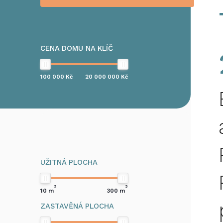
CENA DOMU NA KLÍČ
100 000
Kč
20 000 000
Kč
UŽITNÁ PLOCHA
2
2
10
m
300
m
ZASTAVĚNÁ PLOCHA