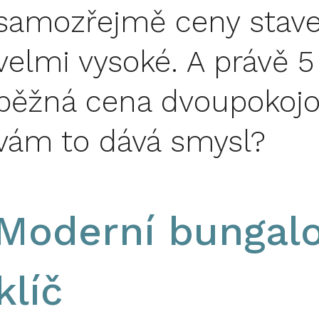
samozřejmě ceny stav
velmi vysoké. A právě 5
běžná cena dvoupokojo
vám to dává smysl?
Moderní bungalo
klíč