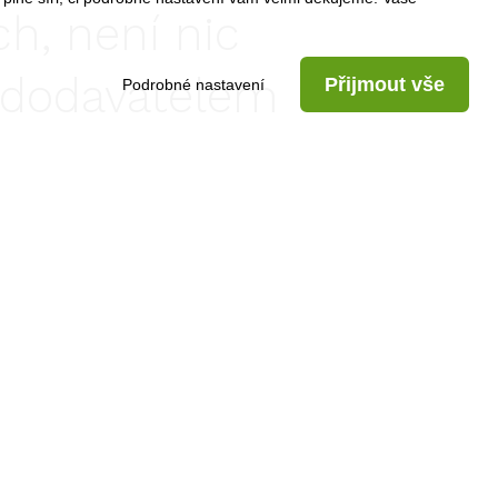
h, není nic
s dodavatelem
Přijmout vše
Podrobné nastavení
 na klíč. Všechny
 přejdou na
se nadále budete
jí profesi, rodině a