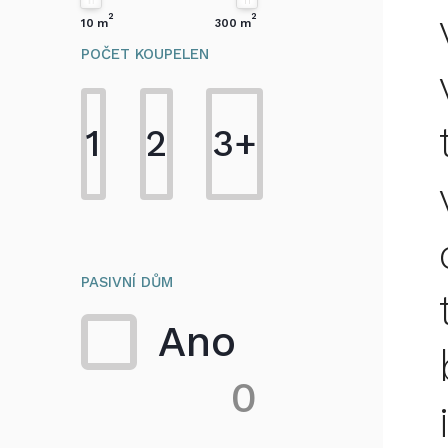
2
2
10
m
300
m
POČET KOUPELEN
1
2
3+
PASIVNÍ DŮM
Ano
0