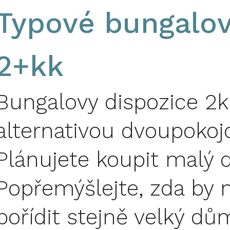
Typové bungalov
2+kk
Bungalovy dispozice 2k
alternativou dvoupokoj
Plánujete koupit malý 
Popřemýšlejte, zda by 
pořídit stejně velký dů