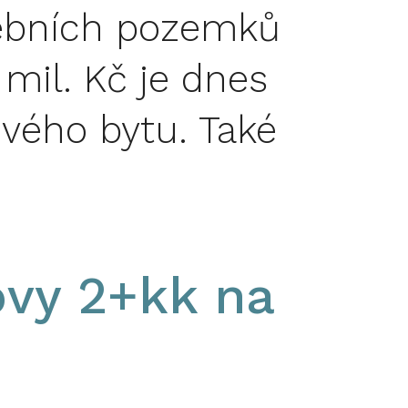
ebních pozemků
 mil. Kč je dnes
vého bytu. Také
vy 2+kk na