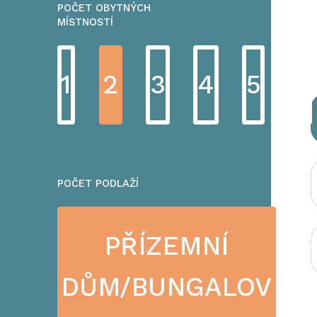
POČET OBYTNÝCH
MÍSTNOSTÍ
1
2
3
4
5
6
POČET PODLAŽÍ
PŘÍZEMNÍ
DŮM/BUNGALOV