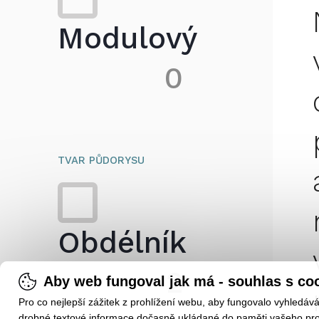
Modulový
0
TVAR PŮDORYSU
Obdélník
2
Aby web fungoval jak má - souhlas s co
Pro co nejlepší zážitek z prohlížení webu, aby fungovalo vyhledáv
drobné textové informace dočasně ukládané do paměti vašeho prohl