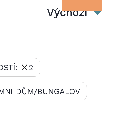
Výchozí
OSTÍ:
2
EMNÍ DŮM/BUNGALOV