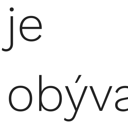
je
obýv