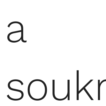
a
souk