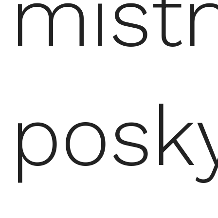
místn
posky