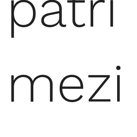
patří
mezi