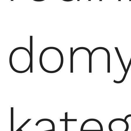
dom
kateg