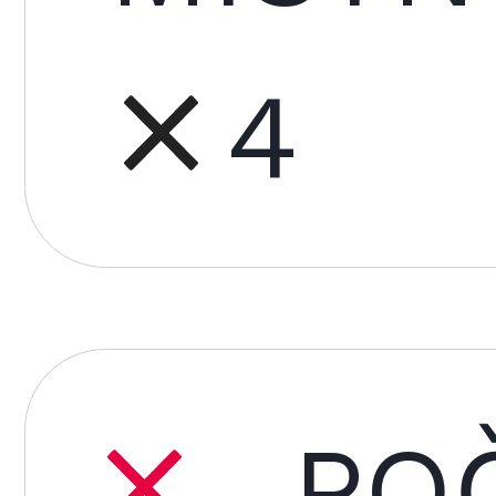
4
POČ