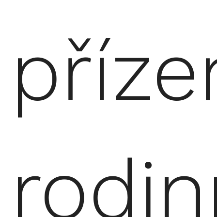
příz
rodi