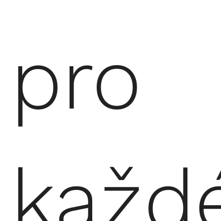
pro
každ