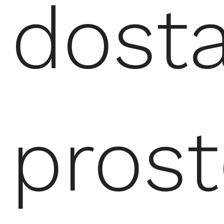
dost
pros