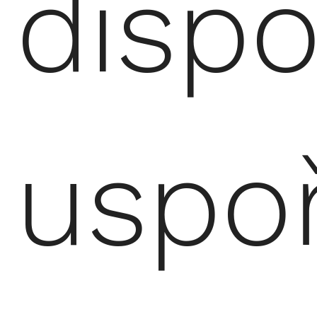
disp
uspo