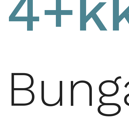
4+k
Bung