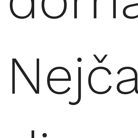
domá
Nejča