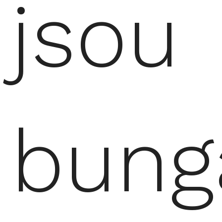
jsou
bung