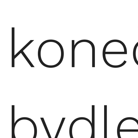
kone
bydle