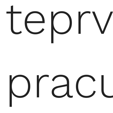
tepr
pracu