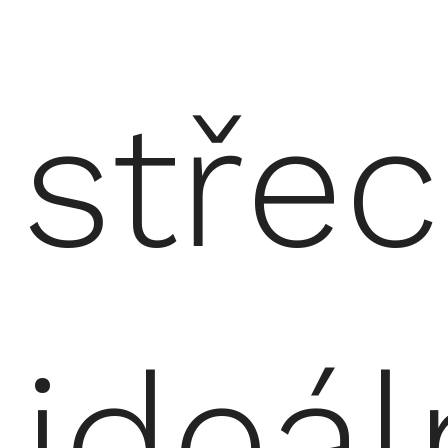
stře
ideál