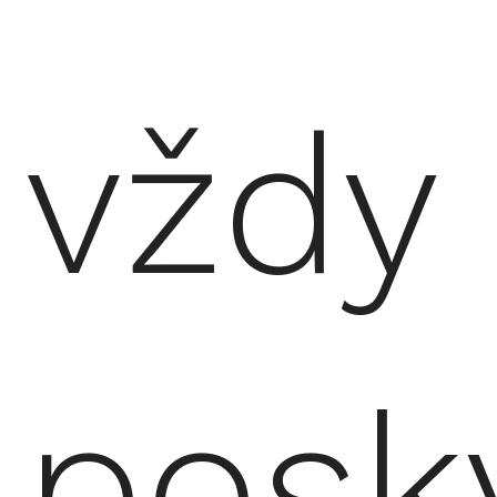
vždy
posk