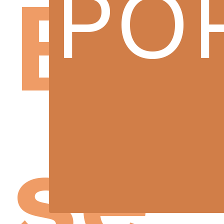
PO
Bun
se