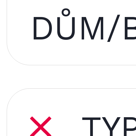
DŮM/
TY