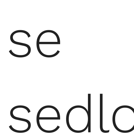
se
sedl