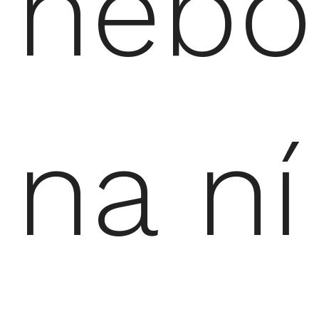
nebo
na ní