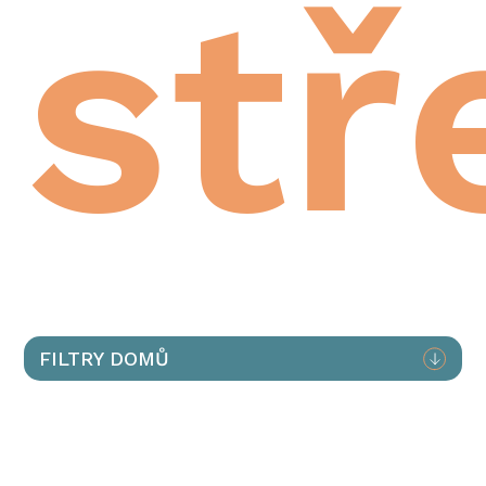
stř
FILTRY DOMŮ