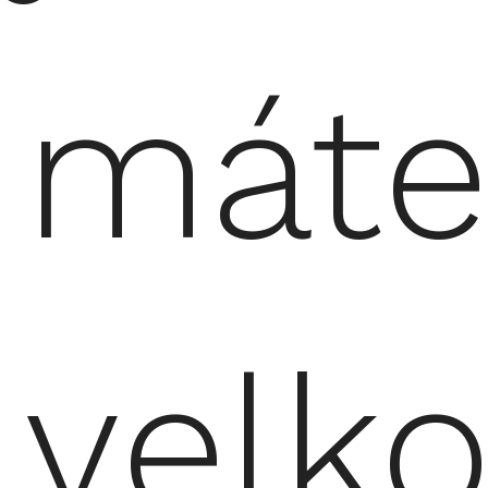
mát
velk