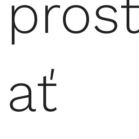
prost
ať