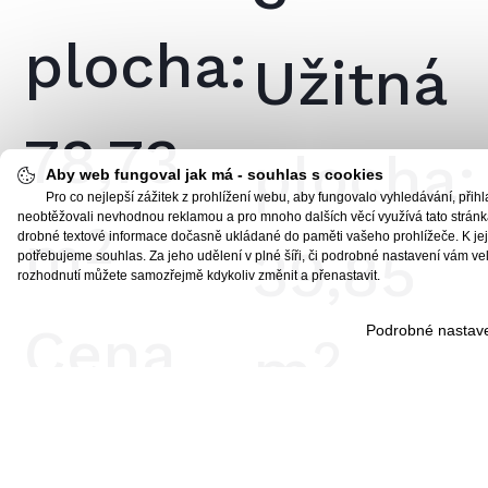
plocha:
Užitná
78,73
plocha:
Aby web fungoval jak má - souhlas s cookies
Pro co nejlepší zážitek z prohlížení webu, aby fungovalo vyhledávání, při
neobtěžovali nevhodnou reklamou a pro mnoho dalších věcí využívá tato stránka
2
m
drobné textové informace dočasně ukládané do paměti vašeho prohlížeče. K jeji
39,85
potřebujeme souhlas. Za jeho udělení v plné šíři, či podrobné nastavení vám v
rozhodnutí můžete samozřejmě kdykoliv změnit a přenastavit.
Cena
Podrobné nastav
2
m
domu
Cena