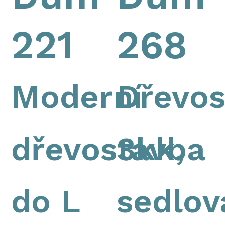
221
268
Moderní
Dřevos
dřevostavba
3kk,
do L
sedlov