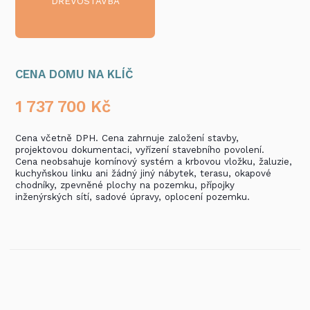
DŘEVOSTAVBA
CENA DOMU NA KLÍČ
1 737 700
Kč
Cena včetně DPH. Cena zahrnuje založení stavby,
projektovou dokumentaci, vyřízení stavebního povolení.
Cena neobsahuje komínový systém a krbovou vložku, žaluzie,
kuchyňskou linku ani žádný jiný nábytek, terasu, okapové
chodníky, zpevněné plochy na pozemku, přípojky
inženýrských sítí, sadové úpravy, oplocení pozemku.