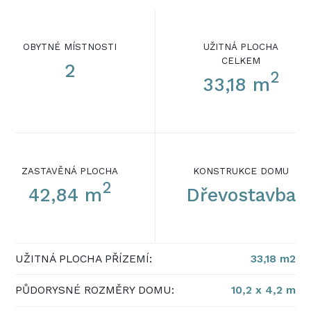
OBYTNÉ MÍSTNOSTI
UŽITNÁ PLOCHA
CELKEM
2
2
33,18 m
ZASTAVĚNÁ PLOCHA
KONSTRUKCE DOMU
2
42,84 m
Dřevostavba
UŽITNÁ PLOCHA PŘÍZEMÍ:
33,18 m2
PŮDORYSNÉ ROZMĚRY DOMU:
10,2 x 4,2 m