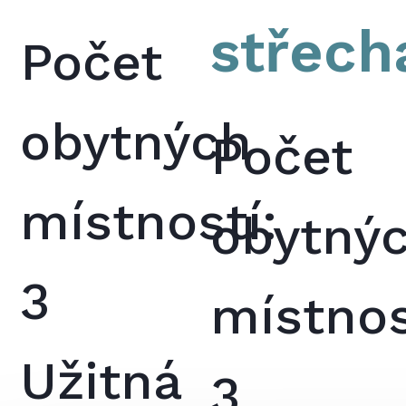
střech
Počet
obytných
Počet
místností:
obytný
3
místnos
Užitná
3