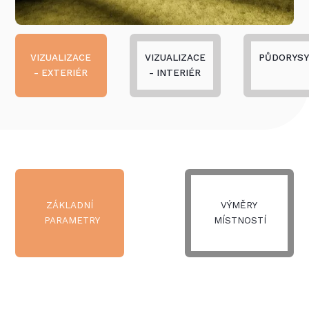
VIZUALIZACE
VIZUALIZACE
PŮDORYS
- EXTERIÉR
- INTERIÉR
ZÁKLADNÍ
VÝMĚRY
PARAMETRY
MÍSTNOSTÍ