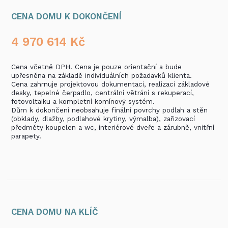
CENA DOMU K DOKONČENÍ
4 970 614
Kč
Cena včetně DPH. Cena je pouze orientační a bude
upřesněna na základě individuálních požadavků klienta.
Cena zahrnuje projektovou dokumentaci, realizaci základové
desky, tepelné čerpadlo, centrální větrání s rekuperací,
fotovoltaiku a kompletní komínový systém.
Dům k dokončení neobsahuje finální povrchy podlah a stěn
(obklady, dlažby, podlahové krytiny, výmalba), zařizovací
předměty koupelen a wc, interiérové dveře a zárubně, vnitřní
parapety.
CENA DOMU NA KLÍČ