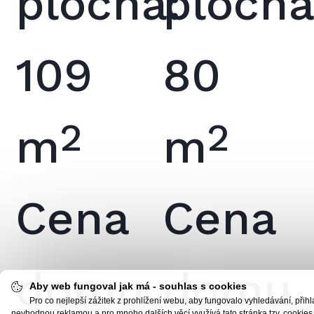
plocha:
plocha
109
80
2
2
m
m
Cena
Cena
domu
domu
Aby web fungoval jak má - souhlas s cookies
Pro co nejlepší zážitek z prohlížení webu, aby fungovalo vyhledávání, při
nevhodnou reklamou a pro mnoho dalších věcí využívá tato stránka tzv. cookies