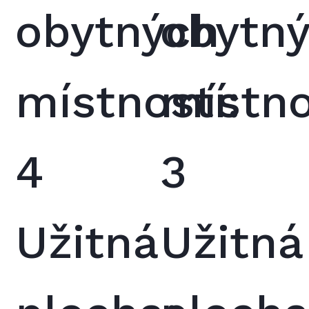
obytných
obytn
místností:
místno
4
3
Užitná
Užitná