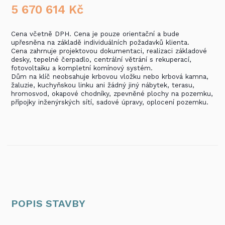
5 670 614
Kč
Cena včetně DPH. Cena je pouze orientační a bude
upřesněna na základě individuálních požadavků klienta.
Cena zahrnuje projektovou dokumentaci, realizaci základové
desky, tepelné čerpadlo, centrální větrání s rekuperací,
fotovoltaiku a kompletní komínový systém.
Dům na klíč neobsahuje krbovou vložku nebo krbová kamna,
žaluzie, kuchyňskou linku ani žádný jiný nábytek, terasu,
hromosvod, okapové chodníky, zpevněné plochy na pozemku,
přípojky inženýrských sítí, sadové úpravy, oplocení pozemku.
POPIS STAVBY