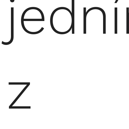
jedn
z