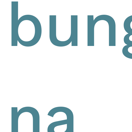
bun
na