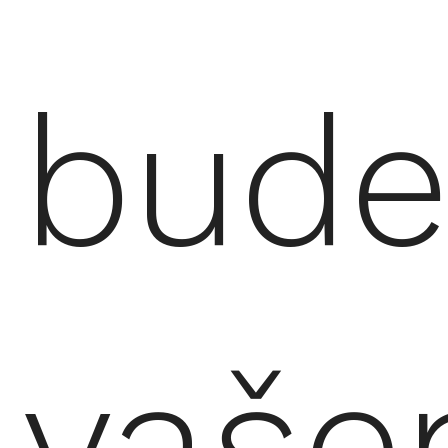
bude
vaš