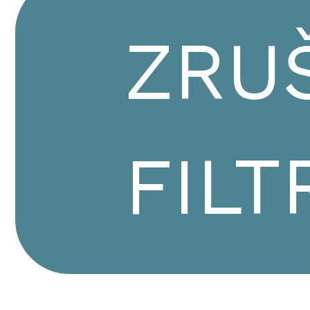
ZRU
FILT