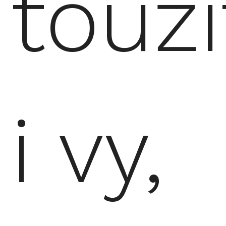
touží
i vy,