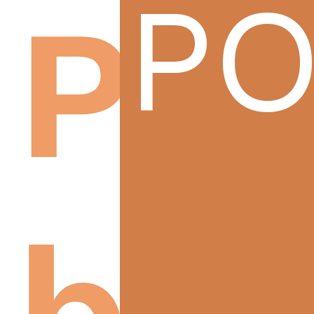
PO
Pro
bu