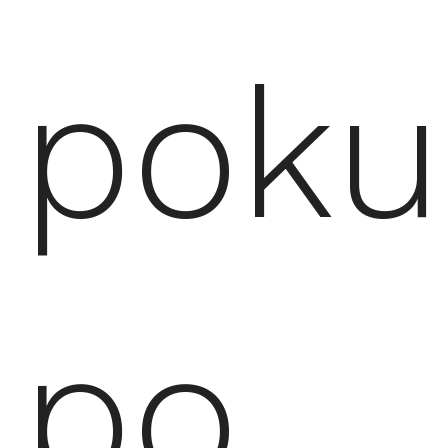
poku
po