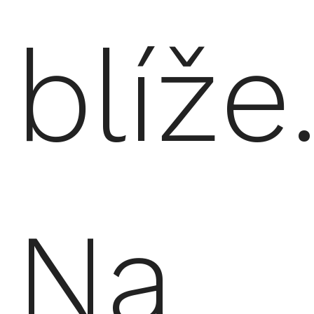
blíže
Na