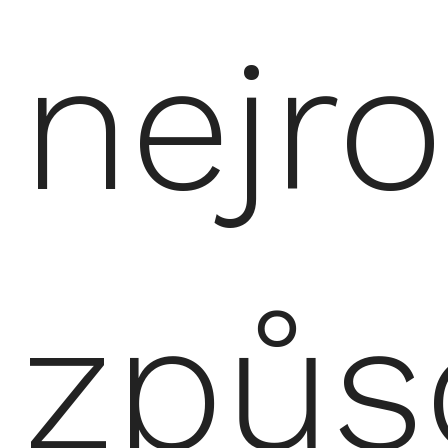
nejro
způs