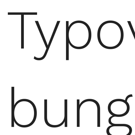
Typo
bung