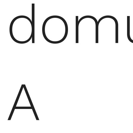
dom
A