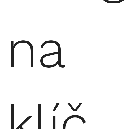
na
klíč