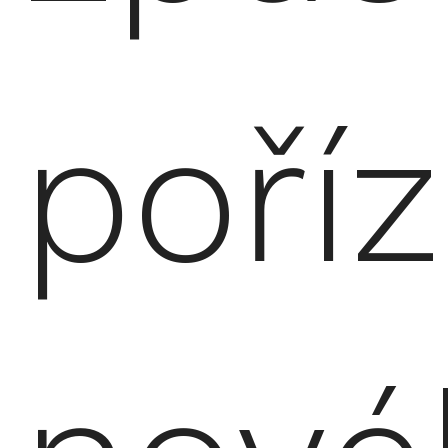
poříz