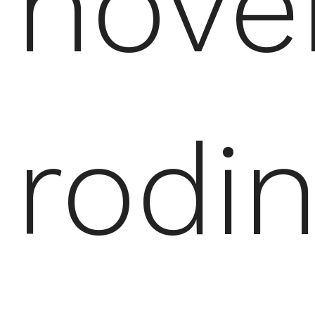
nové
rodi