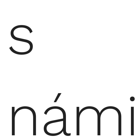
s
námi