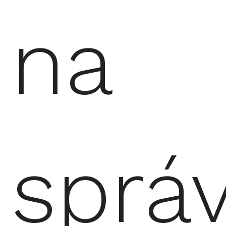
na
sprá