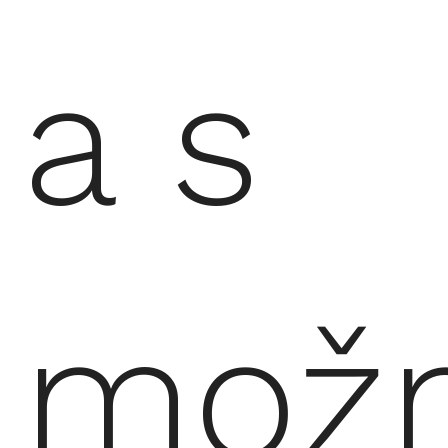
a s
možn