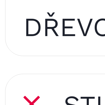
DŘEV
ST