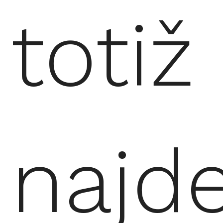
totiž
najd