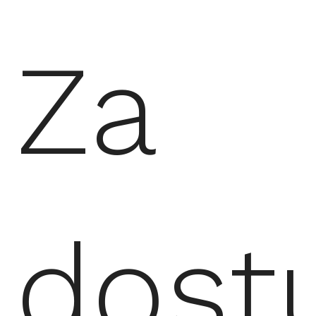
Za
dost