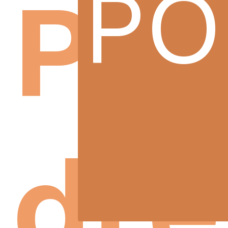
PO
Pro
dře