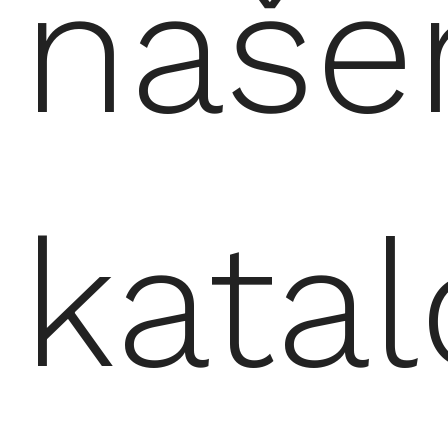
naš
kata