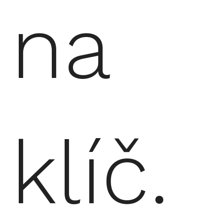
na
klíč.