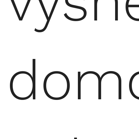
vysn
dom