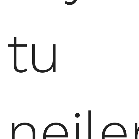
tu
nejle