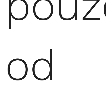
pouz
od