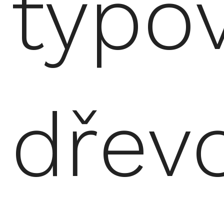
typo
dřev