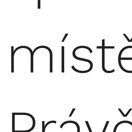
místě
Práv