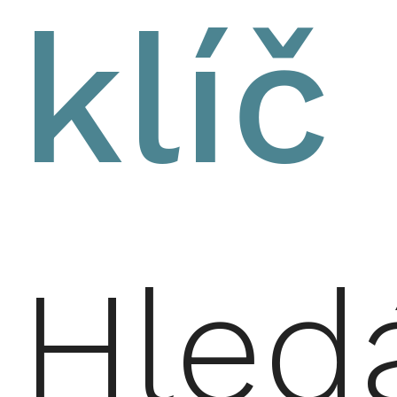
klíč
Hled