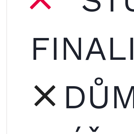
FINAL
DŮM