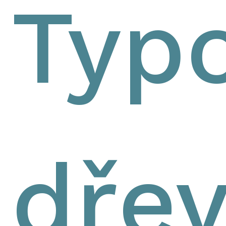
Typ
dře