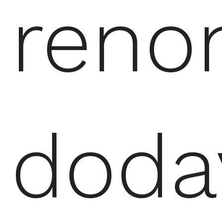
reno
doda