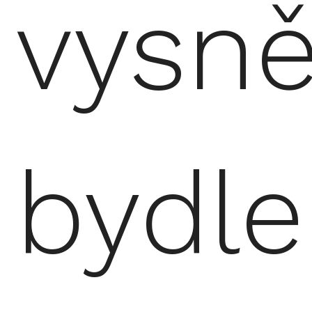
vysn
bydle