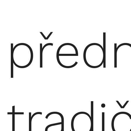
před
tradi