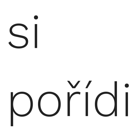
si
pořídi