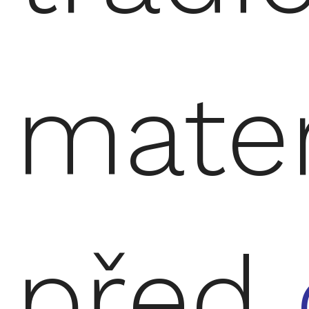
mate
před