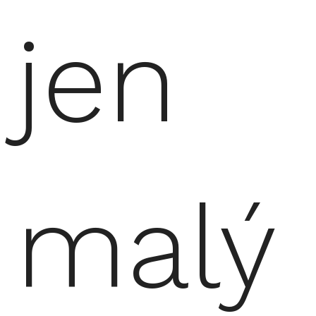
jen
malý