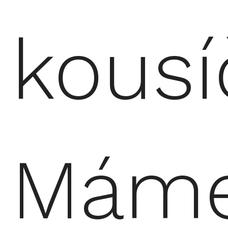
kousí
Mám