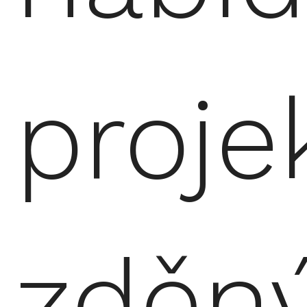
proje
zděn