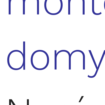
mont
dom