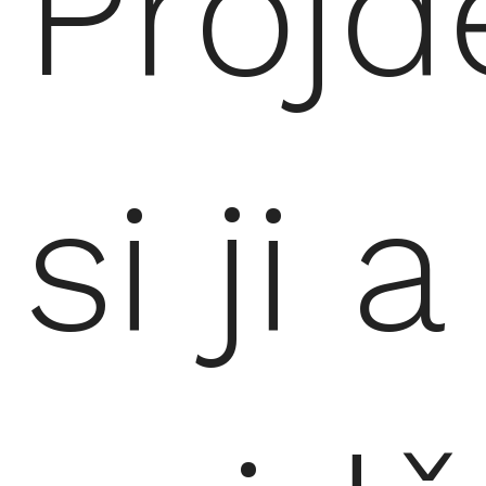
Projd
si ji a