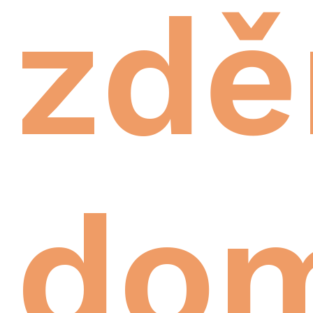
zdě
do