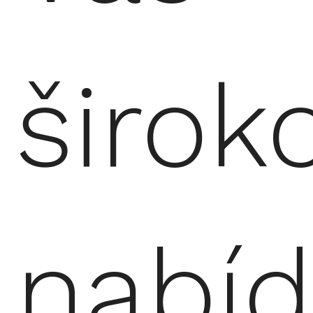
širok
nabí