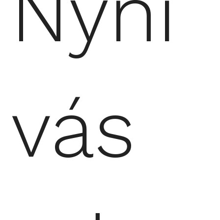
Nyní
vás