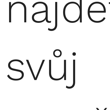
najdě
svůj