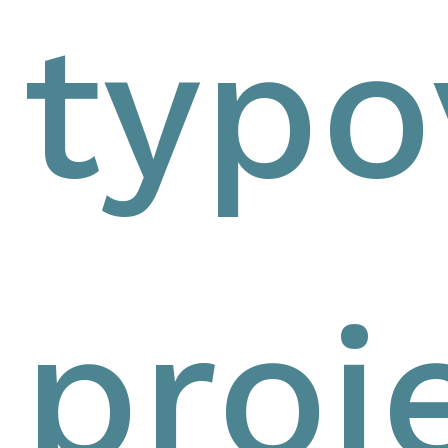
typo
proj