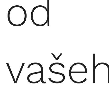
od
vaše