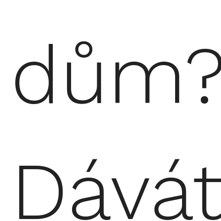
dům
Dává