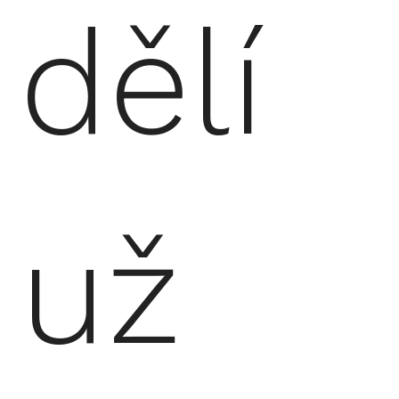
dělí
už