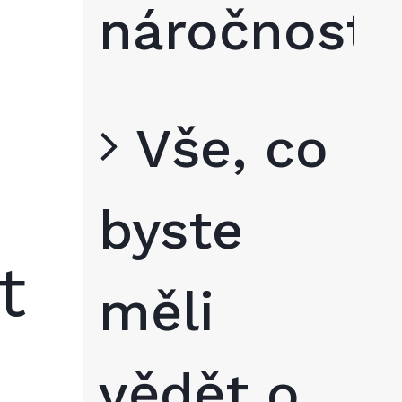
náročnosti
Vše, co
byste
t
měli
vědět o