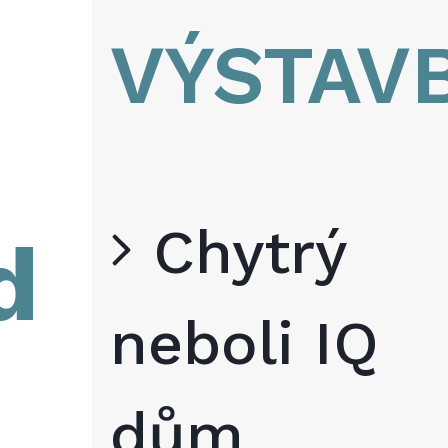
VÝSTAV
Chytrý
d
neboli IQ
dům