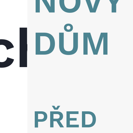
NOVÝ
ch
DŮM
PŘED