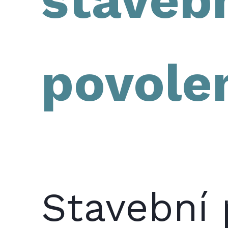
povole
Stavební 