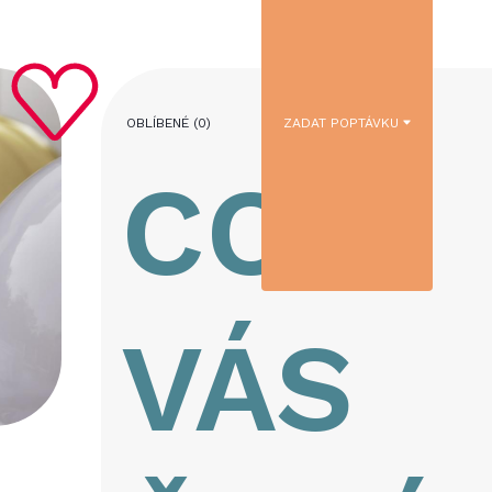
OBLÍBENÉ (
0
)
ZADAT POPTÁVKU
CO
VÁS