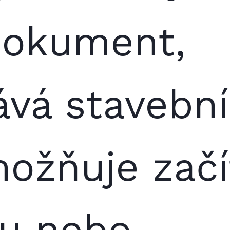
 dokument,
ává stavební
ožňuje začí
ou nebo