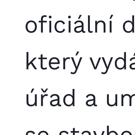
oficiální
který vyd
úřad a um
se stavb