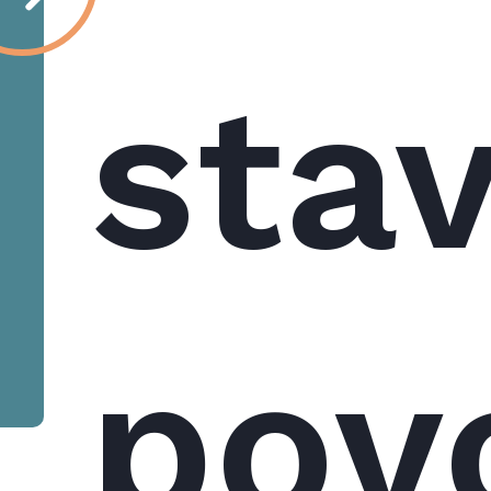
sta
pov