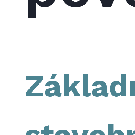
Základ
staveb