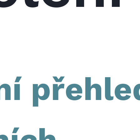
ní přehle
ních