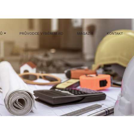
MŮ
PRŮVODCE VÝBĚREM RD
MAGAZÍN
KONTAKT