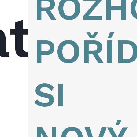
ROZH
at
POŘÍD
SI