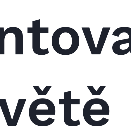
entov
světě