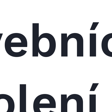
vební
olení