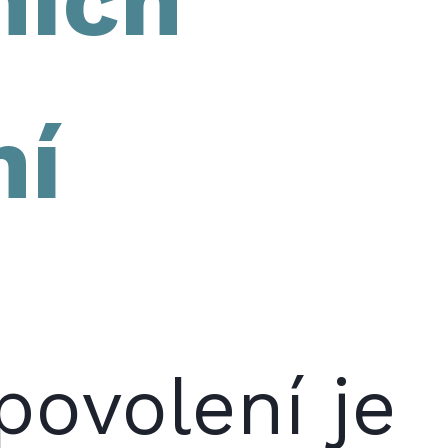
ní
povolení je