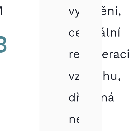
M
vytápění,
centrální
3
rekuperaci
vzduchu,
dřevěná
nebo