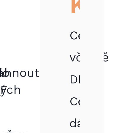
Kč
Cena
včetně
do
áhnout
DPH.
ných
DF
Cena
dále