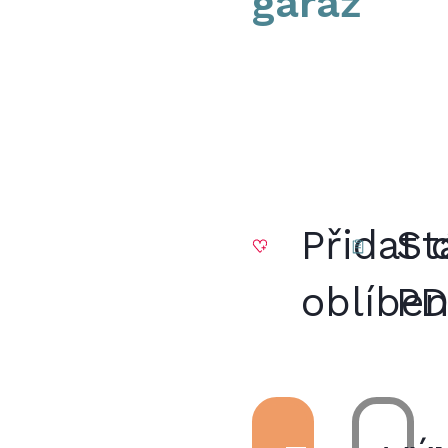
garáž
Přidat 
St
oblíbe
P