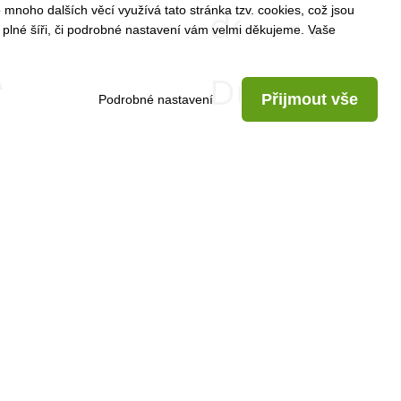
mnoho dalších věcí využívá tato stránka tzv. cookies, což jsou
desky.
 plné šíři, či podrobné nastavení vám velmi děkujeme. Vaše
Á
Dům
Přijmout vše
Podrobné nastavení
k
A
dokončení
:
neobsahuj
finální