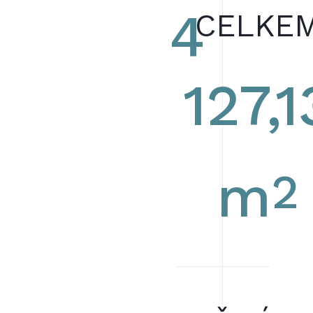
4
CELKE
127,1
2
m