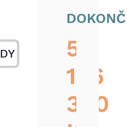
DOKONČ
5
DY
166
300