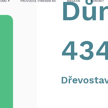
Dů
DOMŮ
PRŮVODCE VÝBĚREM RD
MAGAZÍN
KONTAKT
43
Dřevosta