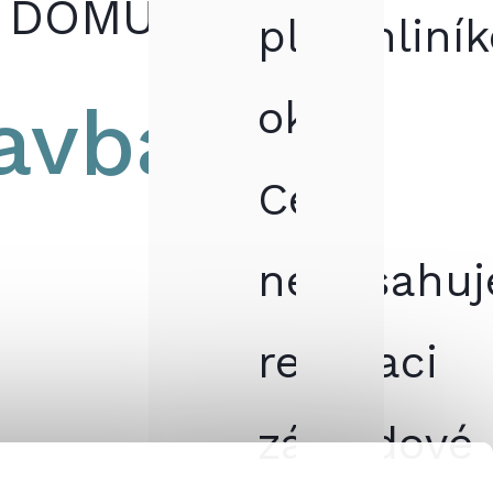
 DOMU
plasthliní
avba
okna.
Cena
neobsahuj
realizaci
základové