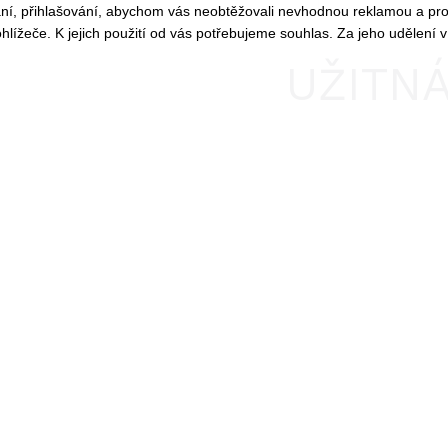
ání, přihlašování, abychom vás neobtěžovali nevhodnou reklamou a pro 
ížeče. K jejich použití od vás potřebujeme souhlas. Za jeho udělení v
UŽITN
PLOCH
PŘÍZEMÍ
127,13