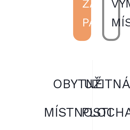
ZÁKLAD
VÝ
PARAME
MÍ
OBYTNÉ
UŽITN
MÍSTNOSTI
PLOCH