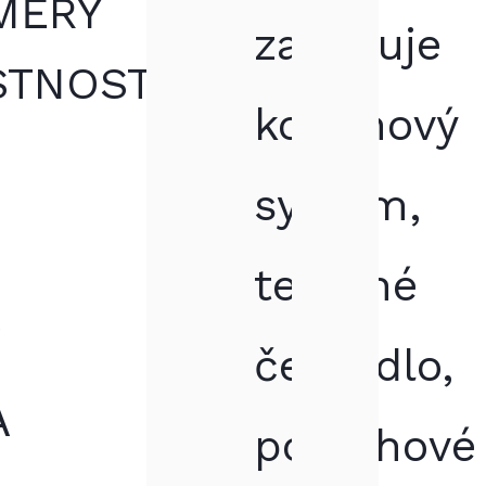
NÍ
MĚRY
zahrnuje
TRY
STNOSTÍ
komínový
systém,
tepelné
Á
čerpadlo,
A
podlahové