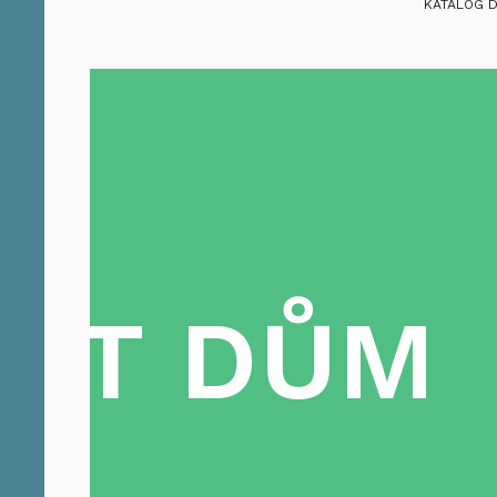
KATALOG 
TAT DŮM