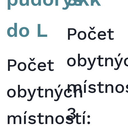
do L
Počet
obytný
Počet
místnos
obytných
3
místností: