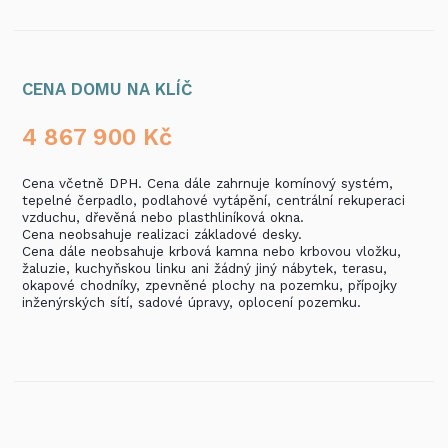
CENA DOMU NA KLÍČ
4 867 900
Kč
Cena včetně DPH. Cena dále zahrnuje komínový systém,
tepelné čerpadlo, podlahové vytápění, centrální rekuperaci
vzduchu, dřevěná nebo plasthliníková okna.
Cena neobsahuje realizaci základové desky.
Cena dále neobsahuje krbová kamna nebo krbovou vložku,
žaluzie, kuchyňskou linku ani žádný jiný nábytek, terasu,
okapové chodníky, zpevněné plochy na pozemku, přípojky
inženýrských sítí, sadové úpravy, oplocení pozemku.