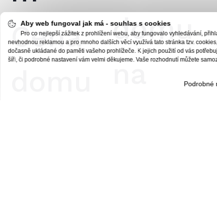
domu
Aby web fungoval jak má - souhlas s cookies
Cena
Pro co nejlepší zážitek z prohlížení webu, aby fungovalo vyhledávání, při
nevhodnou reklamou a pro mnoho dalších věcí využívá tato stránka tzv. cookies
dočasně ukládané do paměti vašeho prohlížeče. K jejich použití od vás potřebu
šíři, či podrobné nastavení vám velmi děkujeme. Vaše rozhodnutí můžete samozř
na
domu
Podrobné 
klíč: 3
na
342
klíč: 6
700
639