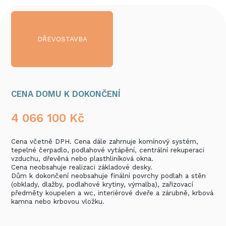
DŘEVOSTAVBA
CENA DOMU K DOKONČENÍ
4 066 100
Kč
Cena včetně DPH. Cena dále zahrnuje komínový systém,
tepelné čerpadlo, podlahové vytápění, centrální rekuperaci
vzduchu, dřevěná nebo plasthliníková okna.
Cena neobsahuje realizaci základové desky.
Dům k dokončení neobsahuje finální povrchy podlah a stěn
(obklady, dlažby, podlahové krytiny, výmalba), zařizovací
předměty koupelen a wc, interiérové dveře a zárubně, krbová
kamna nebo krbovou vložku.