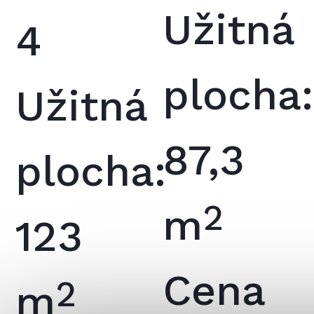
Užitná
4
plocha:
Užitná
87,3
plocha:
2
m
123
Cena
2
m