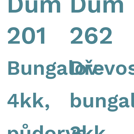
Dům
Dům
201
262
Bungalov
Dřevo
4kk,
bunga
půdorys
3kk