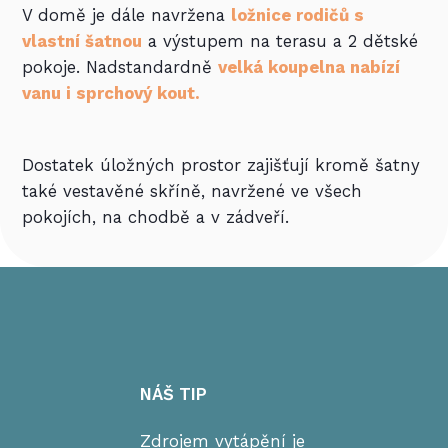
V domě je dále navržena
ložnice rodičů s
vlastní šatnou
a výstupem na terasu a 2 dětské
pokoje. Nadstandardně
velká koupelna nabízí
vanu i sprchový kout.
Dostatek úložných prostor zajišťují kromě šatny
také vestavěné skříně, navržené ve všech
pokojích, na chodbě a v zádveří.
NÁŠ TIP
Zdrojem vytápění je