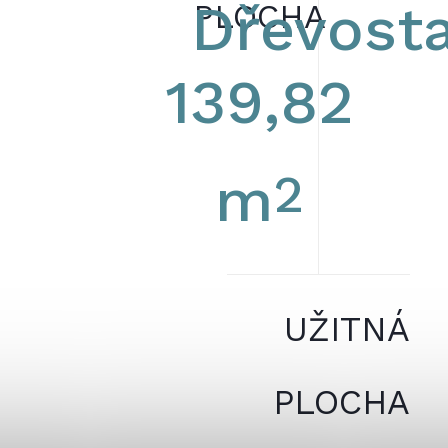
Dřevost
PLOCHA
139,82
2
m
UŽITNÁ
PLOCHA