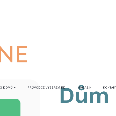
Dům
OG DOMŮ
PRŮVODCE VÝBĚREM RD
MAGAZÍN
KONTAK