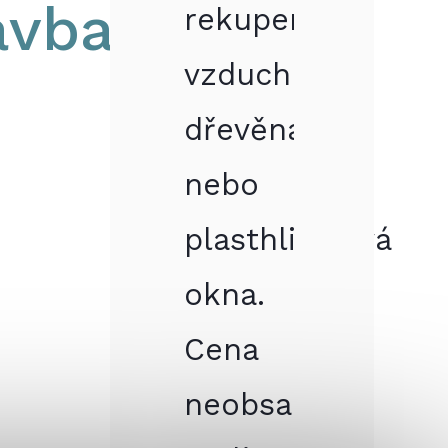
avba
rekuperaci
vzduchu,
dřevěná
nebo
plasthliníková
okna.
Cena
neobsahuje