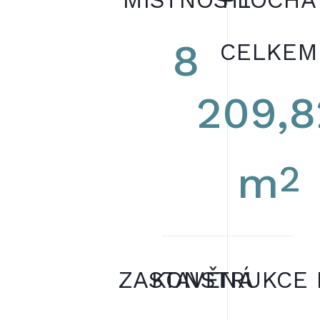
8
CELKEM
209,8
2
m
ZASTAVĚNÁ
KONSTRUKCE