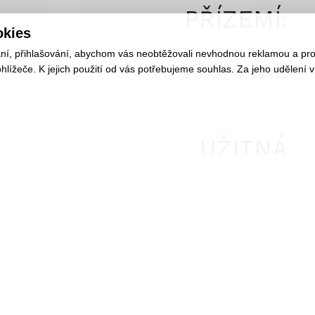
PŘÍZEMÍ:
okies
ání, přihlašování, abychom vás neobtěžovali nevhodnou reklamou a pro 
109,4 m2
ížeče. K jejich použití od vás potřebujeme souhlas. Za jeho udělení v
UŽITNÁ
PLOCHA
PATRA:
100,42 m2