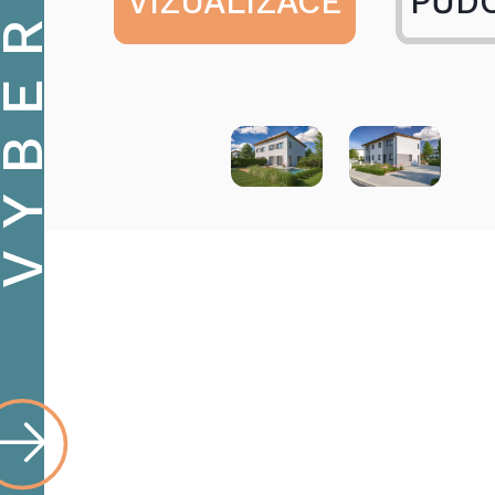
VIZUALIZACE
PŮD