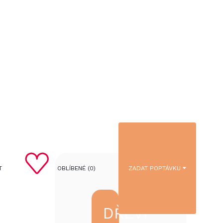
T
OBLÍBENÉ (
0
)
ZADAT POPTÁVKU
DŘEVOSTAVBA