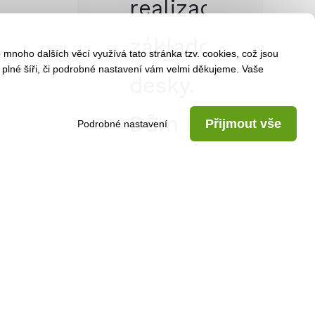
realizaci
základové
mnoho dalších věcí využívá tato stránka tzv. cookies, což jsou
 plné šíři, či podrobné nastavení vám velmi děkujeme. Vaše
desky.
Dům k
Přijmout vše
Podrobné nastavení
dokončení
neobsahuje
finální
povrchy