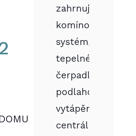
zahrnuje
komínový
systém,
2
tepelné
čerpadlo,
podlahové
vytápění,
 DOMU
centrální