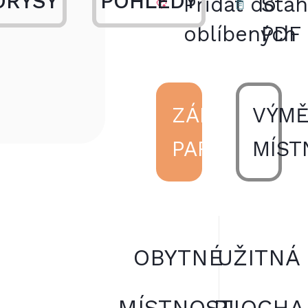
ORYSY
POHLEDY
Přidat do
Stá
oblíbených
PDF
ZÁKLADNÍ
VÝMĚ
PARAMETRY
MÍST
OBYTNÉ
UŽITNÁ
MÍSTNOSTI
PLOCHA