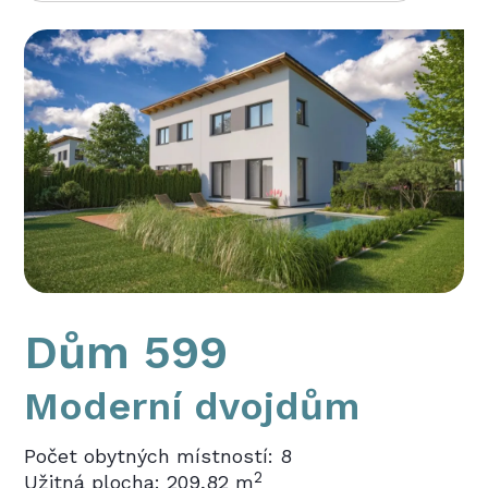
Dům 599
Moderní dvojdům
Počet obytných místností: 8
2
Užitná plocha: 209,82 m