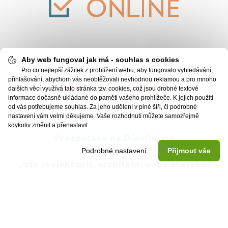
Aby web fungoval jak má - souhlas s cookies
Pro co nejlepší zážitek z prohlížení webu, aby fungovalo vyhledávání,
přihlašování, abychom vás neobtěžovali nevhodnou reklamou a pro mnoho
facebook
instagram
dalších věcí využívá tato stránka tzv. cookies, což jsou drobné textové
informace dočasně ukládané do paměti vašeho prohlížeče. K jejich použití
od vás potřebujeme souhlas. Za jeho udělení v plné šíři, či podrobné
nastavení vám velmi děkujeme. Vaše rozhodnutí můžete samozřejmě
kdykoliv změnit a přenastavit.
Prezentace na DůmOnline
Podrobné nastavení
Přijmout vše
Jste projektanti, architekti nebo stavební
firma?
Nabízíte vlastní typové projekty rodinných
domů a chtěli byste je prezentovat na
dumonline.cz?