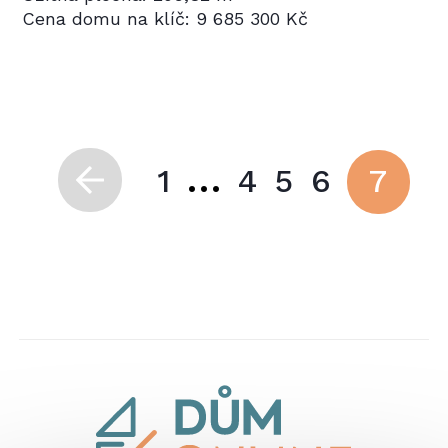
Cena domu na klíč: 9 685 300 Kč
...
1
4
5
6
7