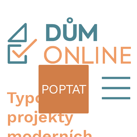
POPTAT
Typové
projekty
moderních