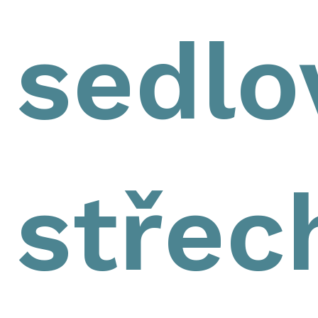
sedlo
střec