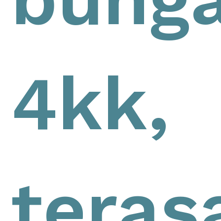
4kk,
teras