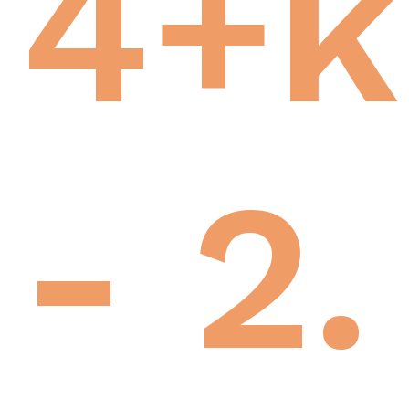
4+k
- 2.