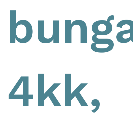
bunga
4kk,