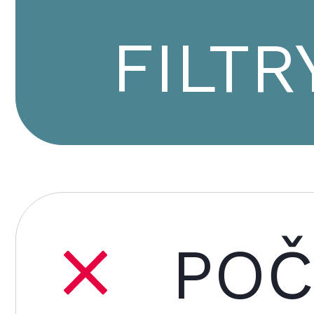
FILTR
POČ