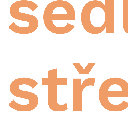
sed
stř