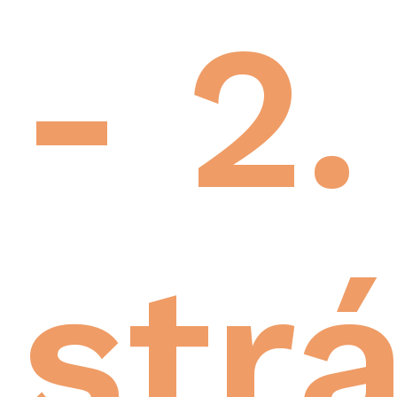
- 2.
str