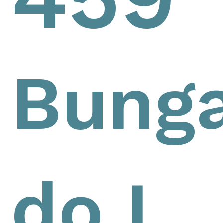
Bunga
do L,