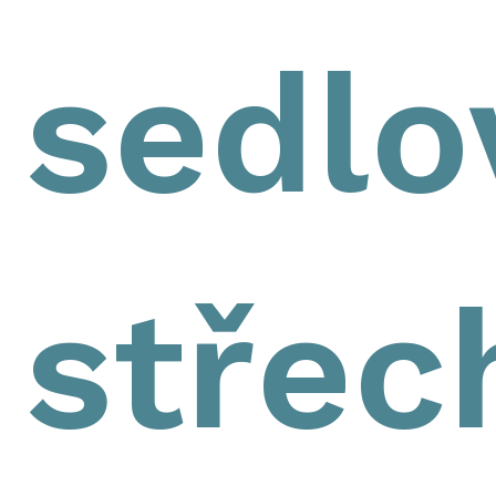
sedlo
střec