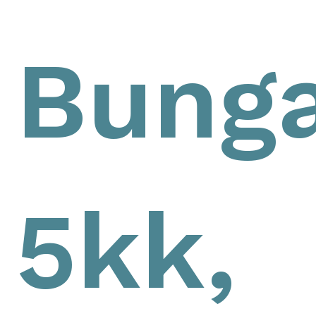
Bunga
5kk,