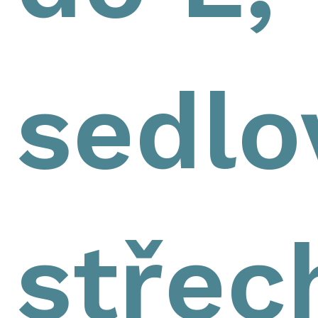
sedlo
střec