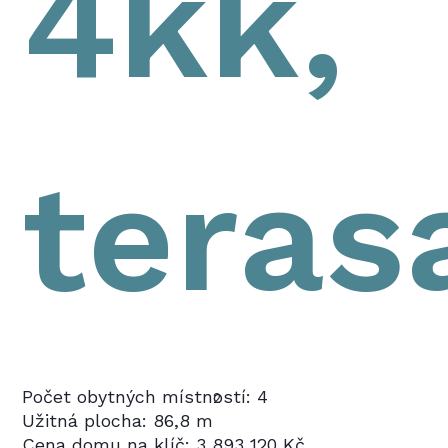
4kk,
teras
Počet obytných místností: 4
2
Užitná plocha: 86,8 m
Cena domu na klíč: 3 893 120 Kč