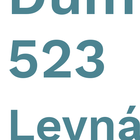
523
Levn