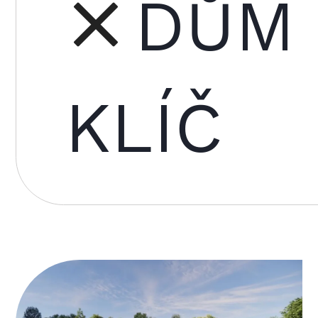
DŮM
KLÍČ