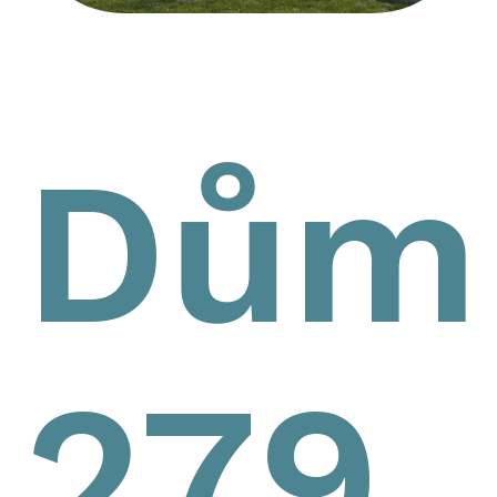
Dům
279