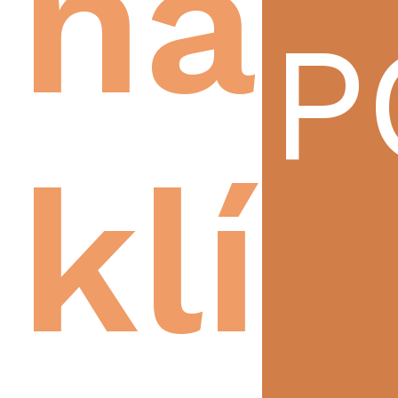
na
P
klíč