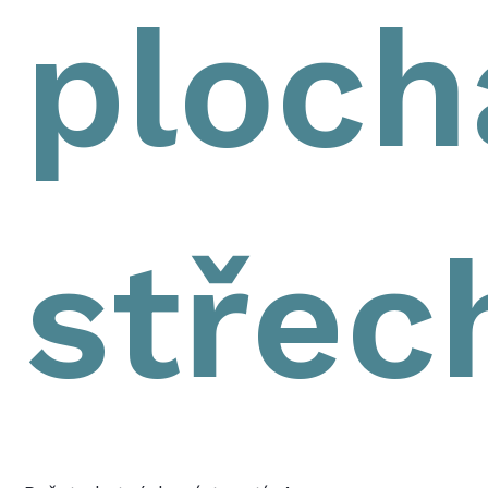
ploch
střec