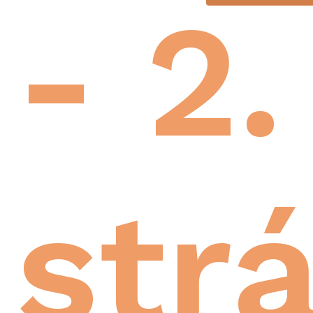
- 2.
str