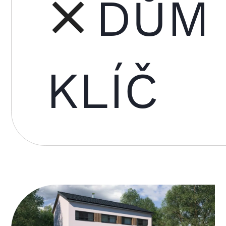
DŮM
KLÍČ