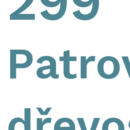
299
Patro
dřevo