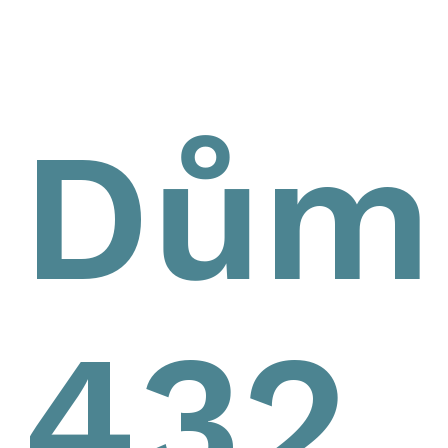
Dům
432