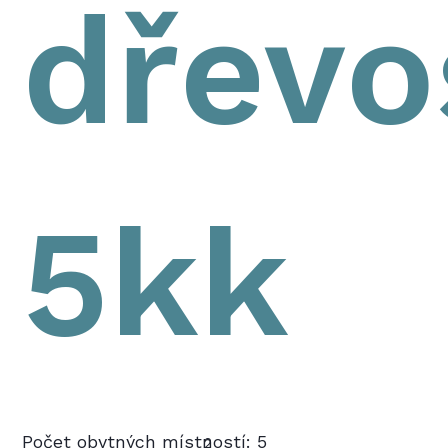
dřevo
5kk
Počet obytných místností: 5
2