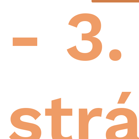
- 3.
str