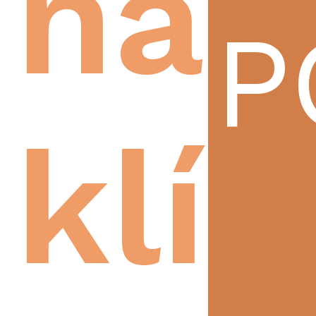
na
P
klíč