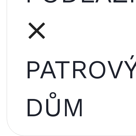
PATROV
DŮM