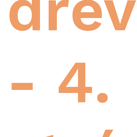
dře
- 4.