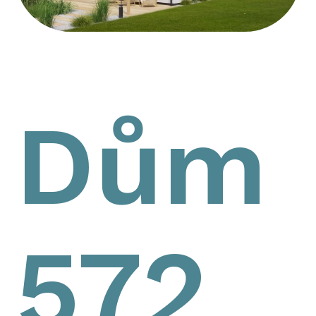
Dům
572