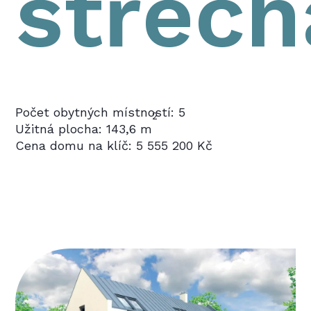
střech
Počet obytných místností: 5
2
Užitná plocha: 143,6 m
Cena domu na klíč: 5 555 200 Kč