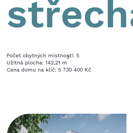
střech
Počet obytných místností: 5
2
Užitná plocha: 142,21 m
Cena domu na klíč: 5 730 400 Kč