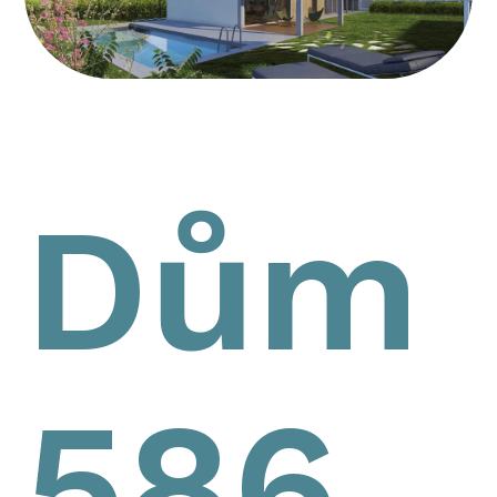
Dům
586