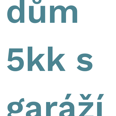
dům
5kk s
garáží