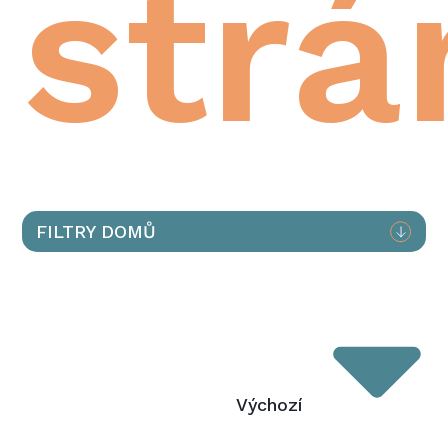
strá
FILTRY DOMŮ
Výchozí