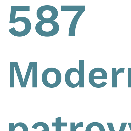
587
Modern
patrov