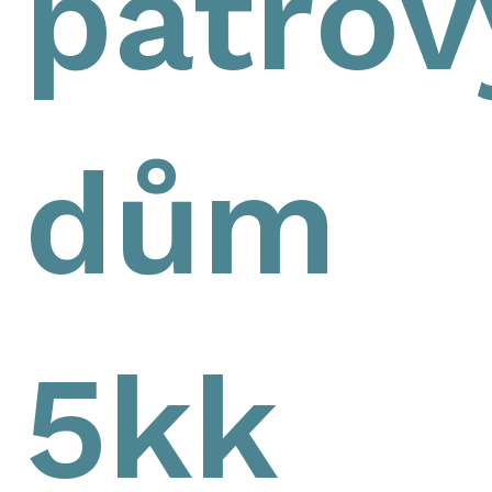
patrov
dům
5kk