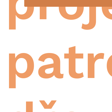
proj
patr