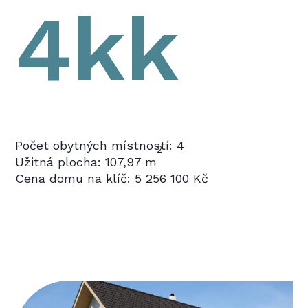
4kk
Počet obytných místností: 4
2
Užitná plocha: 107,97 m
Cena domu na klíč: 5 256 100 Kč